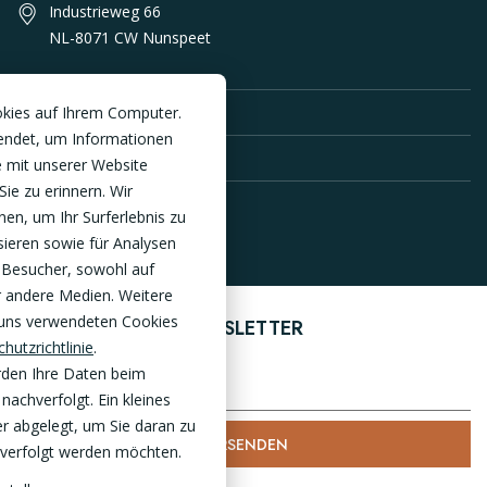
Industrieweg 66
NL-8071 CW Nunspeet
PRODUKTE
okies auf Ihrem Computer.
endet, um Informationen
SERVICE DE
 mit unserer Website
Sie zu erinnern. Wir
en, um Ihr Surferlebnis zu
sieren sowie für Analysen
 Besucher, sowohl auf
r andere Medien. Weitere
 uns verwendeten Cookies
ANMELDEN ZUM NEWSLETTER
hutzrichtlinie
.
rden Ihre Daten beim
nachverfolgt. Ein kleines
r abgelegt, um Sie daran zu
VERSENDEN
chverfolgt werden möchten.