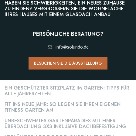
HABEN SIE SCHWIERIGKEITEN, EIN NEUES ZUHAUSE
ZU FINDEN? VERGRÖSSERN SIE DIE WOHNFLÄCHE I
HRES HAUSES MIT EINEM GLASDACH ANBAU
PERSÖNLICHE BERATUNG?
info@solundo.de
BESUCHEN SIE DIE AUSSTELLUNG
TERRASSENÜBERDACHUNG
GARTENZIMMER
EIN GESCHÜTZTER SITZPLATZ IM GARTEN: TIPPS FÜR
ALLE JAHRESZEITEN
TERRASSENÜBERDACHUNG
FIT INS NEUE JAHR: SO LEGEN SIE IHREN EIGENEN
FITNESS GARTEN AN
GLASSCHIEBEWÄNDE
UNBESCHWERTES GARTENPARADIES MIT EINER
ÜBERDACHUNG 3X3 INKLUSIVE DACHBEFESTIGUNG