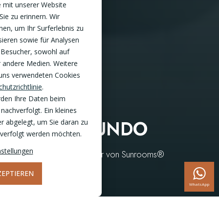
 mit unserer Website
Sie zu erinnern. Wir
en, um Ihr Surferlebnis zu
sieren sowie für Analysen
 Besucher, sowohl auf
r andere Medien. Weitere
 uns verwendeten Cookies
hutzrichtlinie
.
rden Ihre Daten beim
nachverfolgt. Ein kleines
ÜBER SOLUNDO
r abgelegt, um Sie daran zu
chverfolgt werden möchten.
stellungen
Solundo ist offiziell Händler von Sunrooms®
ZEPTIEREN
WhatsApp
Solundo ist ein junges Unternehmen mit engagierten