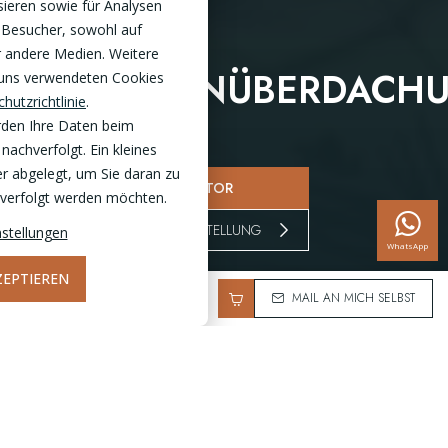
sieren sowie für Analysen
 Besucher, sowohl auf
r andere Medien. Weitere
TERRASSENÜBERDACH
 uns verwendeten Cookies
hutzrichtlinie
.
rden Ihre Daten beim
nachverfolgt. Ein kleines
r abgelegt, um Sie daran zu
ZUM KONFIGURATOR
chverfolgt werden möchten.
BUSCHEN SIE UNSERE AUSSTELLUNG
stellungen
WhatsApp
ZEPTIEREN
986,77
MAIL AN MICH SELBST
OFFENHEIT UND VERBINDUNG
Glasschiebewände für die Veranda schaffen eine offene
Verbindung zum Garten. Sie helfen, schlechtes Wetter draußen