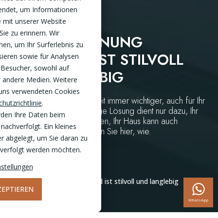
endet, um Informationen
 mit unserer Website
Sie zu erinnern. Wir
EINE ABTRENNUNG
en, um Ihr Surferlebnis zu
GLASWAND IST STILVOLL
sieren sowie für Analysen
 Besucher, sowohl auf
UND LANGLEBIG
r andere Medien. Weitere
 uns verwendeten Cookies
Generell wird Nachhaltigkeit immer wichtiger, auch für Ihr
hutzrichtlinie
.
Haus. Nicht jede nachhaltige Lösung dient nur dazu, Ihr
rden Ihre Daten beim
Haus nachhaltiger zu machen, Ihr Haus kann auch
nachverfolgt. Ein kleines
funktional profitieren. Sehen Sie hier, wie.
r abgelegt, um Sie daran zu
chverfolgt werden möchten.
stellungen
Home
Inspiration
Eine Abtrennung Glaswand ist stilvoll und langlebig
ZEPTIEREN
WhatsApp