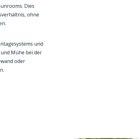
 Sunrooms. Dies
sverhältnis, ohne
en.
ontagesystems und
t und Mühe bei der
ewand oder
n.