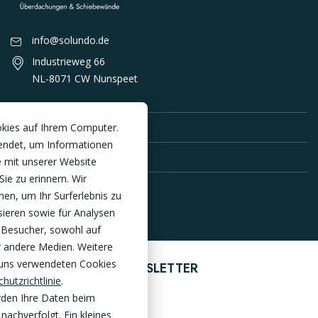
info@solundo.de
Industrieweg 66
NL-8071 CW Nunspeet
PRODUKTE
okies auf Ihrem Computer.
endet, um Informationen
SERVICE DE
 mit unserer Website
Sie zu erinnern. Wir
en, um Ihr Surferlebnis zu
sieren sowie für Analysen
 Besucher, sowohl auf
r andere Medien. Weitere
 uns verwendeten Cookies
ANMELDEN ZUM NEWSLETTER
hutzrichtlinie
.
rden Ihre Daten beim
nachverfolgt. Ein kleines