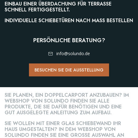
EINBAU EINER ÜBERDACHUNG FÜR TERRASSE
SCHNELL FERTIGGESTELLT.
INDIVIDUELLE SCHIEBETÜREN NACH MASS BESTELLEN
PERSÖNLICHE BERATUNG?
info@solundo.de
BESUCHEN SIE DIE AUSSTELLUNG
CARPORT
SIE PLANEN, EIN ⁣DOPPELCARPORT⁣ ANZUBAUEN? IM
WEBSHOP VON SOLUNDO FINDEN SIE ALLE
PRODUKTE, DIE SIE DAFÜR BENÖTIGEN UND EINE
GUT AUSGELEGTE ANLEITUNG ZUM AUFBAU.
SIE WOLLEN MIT EINER GLAS SCHIEBEWAND IHR
HAUS UMGESTALTEN? IN DEM WEBSHOP VON
SOLUNDO FINDEN SIE EINE GROSSE AUSWAHL AN I