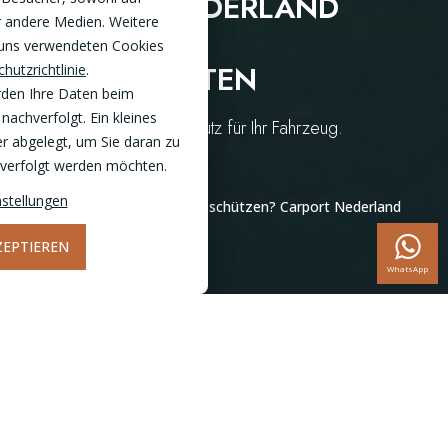
CARPORT NEDERLAND
r andere Medien. Weitere
BIETET VIELE
 uns verwendeten Cookies
MÖGLICHKEITEN
hutzrichtlinie
.
rden Ihre Daten beim
nachverfolgt. Ein kleines
Ein Carport kaufen als Schutz für Ihr Fahrzeug.
r abgelegt, um Sie daran zu
chverfolgt werden möchten.
Home
Inspiration
stellungen
Möchten Sie Ihr Fahrzeug schützen? Carport Nederland
bietet viele Möglichkeiten
ZEPTIEREN
WhatsApp
Ein Carport kaufen als Schutz für Ihr
Fahrzeug.
Das Wetter in den Deutschland ist nicht immer sonnig und