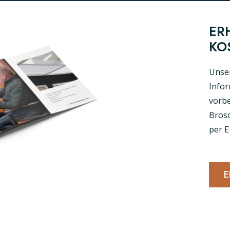
ER
KO
Unser
Infor
vorbe
Brosc
per E
E