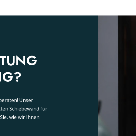
ATUNG
NG?
beraten! Unser
ekten Schiebewand für
ie, wie wir Ihnen