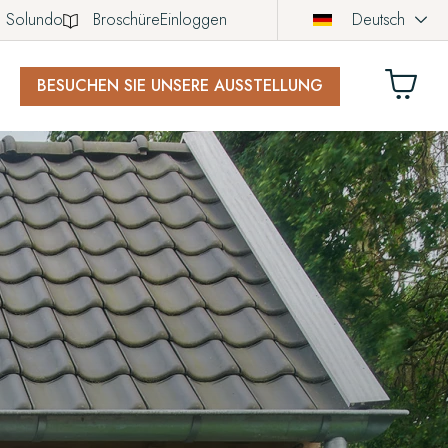
Solundo
Broschüre
Einloggen
Deutsch
BESUCHEN SIE UNSERE AUSSTELLUNG
KORB
ch noch keine Produkte in Ihrem Warenkorb.