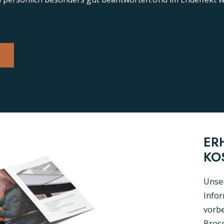
ER
KO
Unser
Infor
vorbe
Brosc