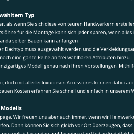
gewähltem Typ
r, als wenn Sie sich diese von teuren Handwerkern erstelle
tslöhne für die Montage kann sich jeder sparen, wenn alles i
randa selber Bauen kann anfangen.
er Dachtyp muss ausgewählt werden und die Verkleidungsart
ch eine ganze Reihe an frei wählbaren Attributen hinzu.
inzigartiges Modell genau nach Ihren Vorstellungen. Mithil
 doch mit allerlei luxuriösen Accessoires können dabei auc
a bauen Kosten erfahren Sie schnell und einfach in unserem
s Modells
page. Wir freuen uns aber auch immer, wenn wir Heimwerke
n. Dann können Sie sich gleich vor Ort überzeugen, dass w
h persönlich besonders gut beantworten.Und im Endeffekt w