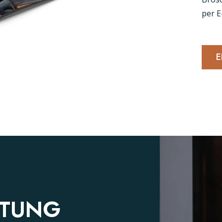
per E
E
ATUNG