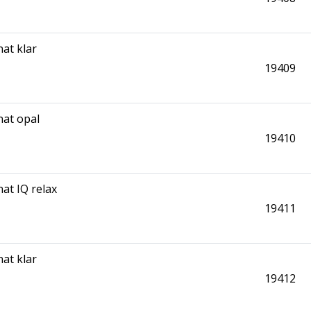
at klar
19409
at opal
19410
at IQ relax
19411
at klar
19412