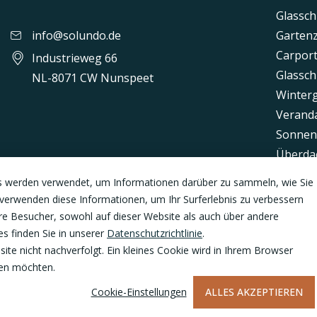
Glassc
info@solundo.de
Garten
Carpor
Industrieweg 66
Glassch
NL-8071 CW Nunspeet
Winter
Verand
Sonnen
Überda
Kunsts
s werden verwendet, um Informationen darüber zu sammeln, wie Sie
Garten
r verwenden diese Informationen, um Ihr Surferlebnis zu verbessern
Terras
re Besucher, sowohl auf dieser Website als auch über andere
Schiebe
s finden Sie in unserer
Datenschutzrichtlinie
.
te nicht nachverfolgt. Ein kleines Cookie wird in Ihrem Browser
Einzel
den möchten.
Cookie-Einstellungen
ALLES AKZEPTIEREN
© 2026 Solundo veranda solutions
Datensch