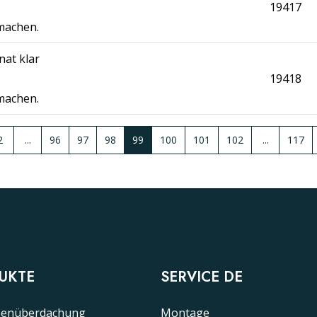
19417
 machen.
nat klar
19418
 machen.
2
...
96
97
98
99
100
101
102
...
117
UKTE
SERVICE DE
senüberdachung
Montage