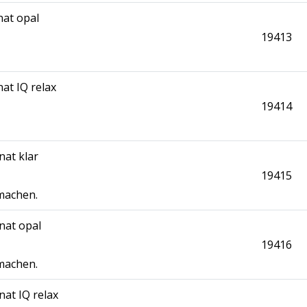
at opal
19413
at IQ relax
19414
nat klar
19415
 machen.
nat opal
19416
 machen.
at IQ relax