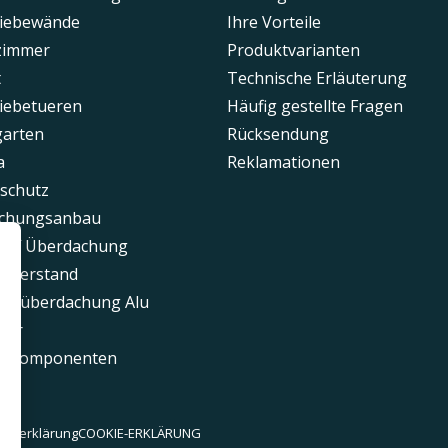
hiebewände
Ihre Vorteile
zimmer
Produktvarianten
t
Technische Erläuterung
iebetueren
Häufig gestellte Fragen
garten
Rücksendung
a
Reklamationen
schutz
chungsanbau
toff Überdachung
unterstand
senüberdachung Alu
tür
ne Komponenten
utzerklärung
COOKIE-ERKLÄRUNG