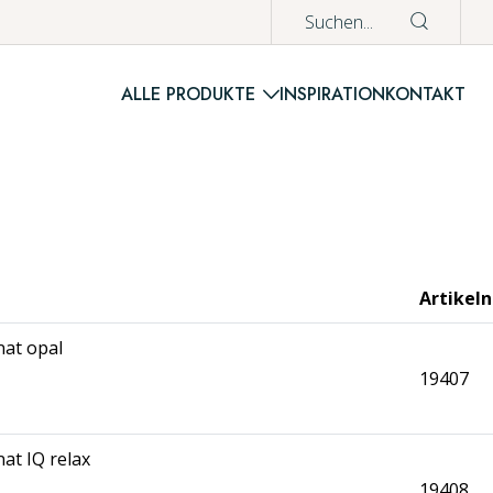
ALLE PRODUKTE
INSPIRATION
KONTAKT
WAREN
Es befinden si
Artikeln
at opal
19407
at IQ relax
19408