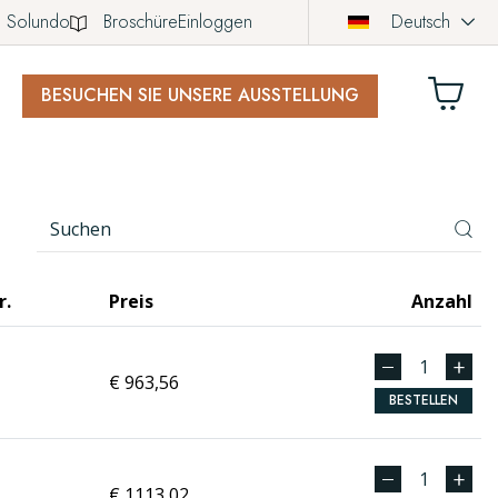
Solundo
Broschüre
Einloggen
Deutsch
BESUCHEN SIE UNSERE AUSSTELLUNG
KORB
ch noch keine Produkte in Ihrem Warenkorb.
r.
Preis
Anzahl
€ 963,56
BESTELLEN
€ 1113,02