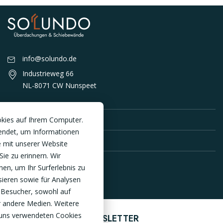
info@solundo.de
Industrieweg 66
NL-8071 CW Nunspeet
PRODUKTE
okies auf Ihrem Computer.
endet, um Informationen
SERVICE DE
 mit unserer Website
Sie zu erinnern. Wir
en, um Ihr Surferlebnis zu
sieren sowie für Analysen
 Besucher, sowohl auf
r andere Medien. Weitere
 uns verwendeten Cookies
ANMELDEN ZUM NEWSLETTER