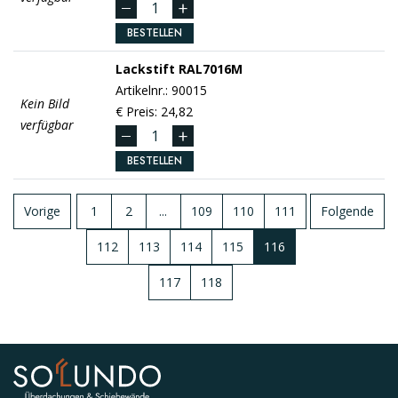
BESTELLEN
Lackstift
RAL7016M
Artikelnr.: 90015
Kein Bild
€ Preis: 24,82
verfügbar
BESTELLEN
Vorige
1
2
...
109
110
111
Folgende
112
113
114
115
116
117
118