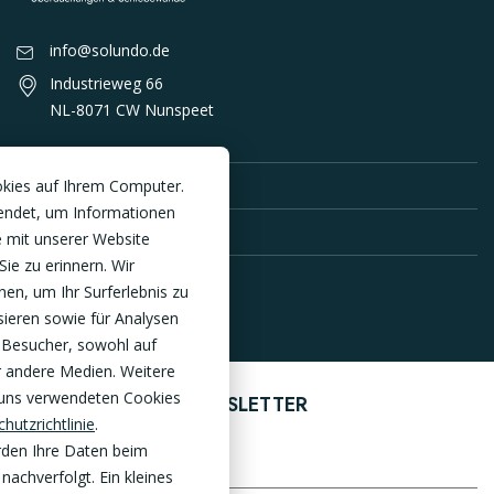
info@solundo.de
Industrieweg 66
NL-8071 CW Nunspeet
PRODUKTE
okies auf Ihrem Computer.
endet, um Informationen
SERVICE DE
 mit unserer Website
Sie zu erinnern. Wir
en, um Ihr Surferlebnis zu
sieren sowie für Analysen
 Besucher, sowohl auf
r andere Medien. Weitere
 uns verwendeten Cookies
ANMELDEN ZUM NEWSLETTER
hutzrichtlinie
.
rden Ihre Daten beim
nachverfolgt. Ein kleines